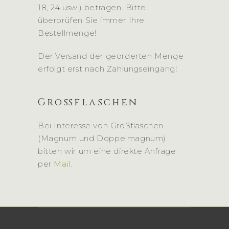
18, 24 usw.) betragen. Bitte
überprüfen Sie immer Ihre
Bestellmenge!
Der Versand der georderten Menge
erfolgt erst nach Zahlungseingang!
Großflaschen
Bei Interesse von Großflaschen
(Magnum und Doppelmagnum)
bitten wir um eine direkte Anfrage
per
Mail
.