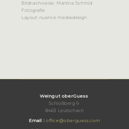
Bildnachweise: Martina Schmid
Fotografie
Layout: nuance mediadesign
Weingut oberGuess
Schloßberg 9
8463 Leutschach
Email :
office@oberguess.com