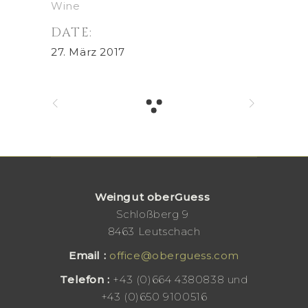
Wine
DATE:
27. März 2017
Weingut oberGuess
Schloßberg 9
8463 Leutschach
Email :
office@oberguess.com
Telefo
n :
+43 (0)664 4380838 und
+43 (0)650 9100516