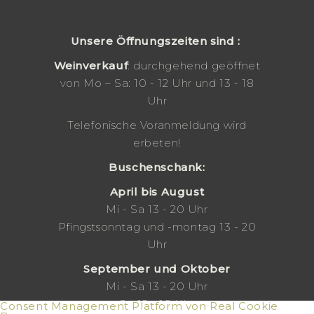
Unsere Öffnungszeiten sind :
Weinverkauf
: durchgehend geöffnet
von Mo – Sa: 10 - 12 Uhr und 13 - 18
Uhr
Telefonische Voranmeldung wird
erbeten!
Buschenschank:
April bis August
Mi - Sa 13 - 20 Uhr
Pfingstsonntag und -montag 13 - 20
Uhr
September und Oktober
Mi - Sa 13 - 20 Uhr
So 12 - 18 Uhr
Consent Management Platform von Real Cookie